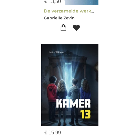
€
13,50
De verzamelde werken van A.J. Fikry, boekhandelaar
Gabrielle Zevin
€
15,99