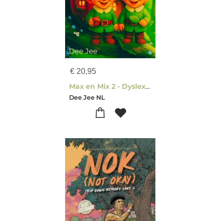
€
20,95
Max en Mix 2 - Dyslexie uitgave
Dee Jee NL