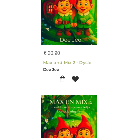
€
20,90
Max and Mix 2 - Dyslexia-friendly edition
Dee Jee