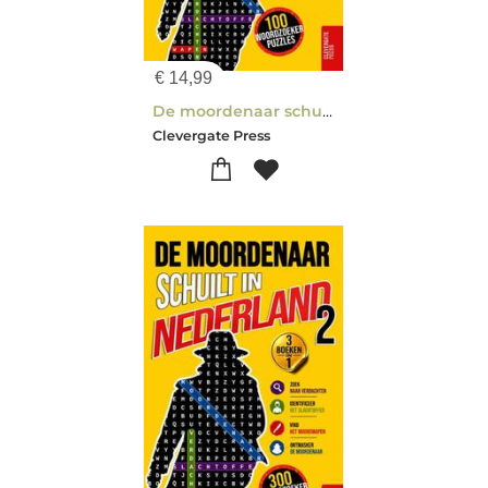
€
14,99
De moordenaar schuilt in Rotterdam
Clevergate Press