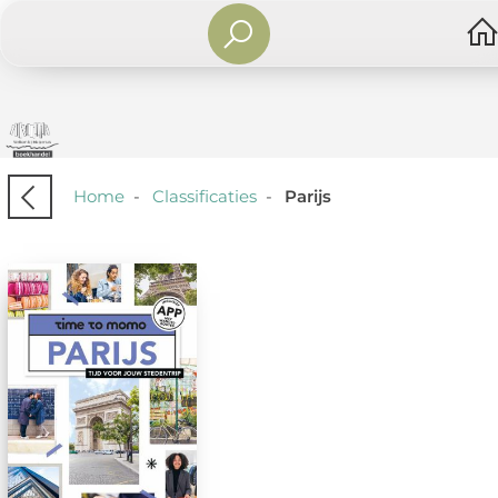
Home
-
Classificaties
-
Parijs