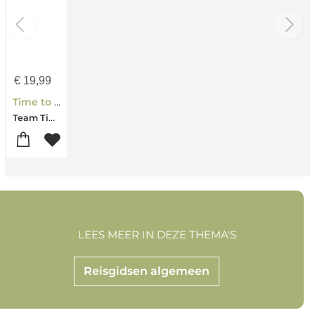
€
19,99
Time to Momo Parijs
Team Time to Momo-Gaby Dingena
LEES MEER IN DEZE THEMA'S
Reisgidsen algemeen