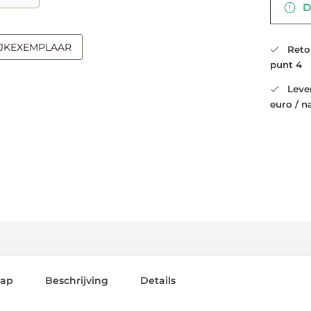
De
IJKEXEMPLAAR
Retour
punt 4
Leveri
euro / n
lap
Beschrijving
Details