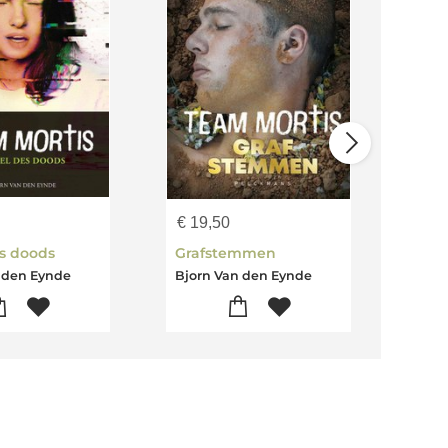
€
19,50
€
17
s doods
Grafstemmen
 den Eynde
Bjorn Van den Eynde
Bjor