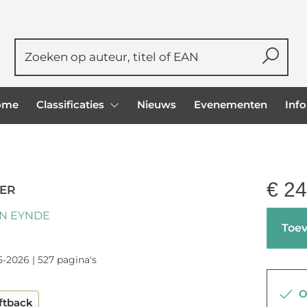
ome
Classificaties
Nieuws
Evenementen
Inf
€
24
ER
N EYNDE
Toev
5-2026 | 527 pagina's
Op
ftback