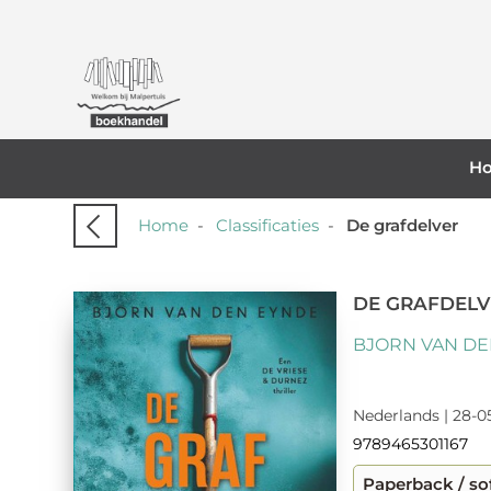
H
Home
-
Classificaties
-
De grafdelver
DE GRAFDELV
BJORN VAN DE
Nederlands | 28-0
9789465301167
Paperback / so