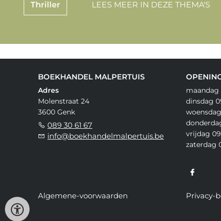
Thriller
LEES MEER IN DEZE THEMA'S
BOEKHANDEL MALPERTUIS
OPENING
Adres
maandag 1
Molenstraat 24
dinsdag 09
3600 Genk
woensdag 
donderdag
089 30 61 67
vrijdag 09
info@boekhandelmalpertuis.be
zaterdag 0
Algemene-voorwaarden
Privacy-b