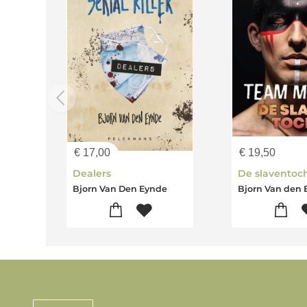
€
17,00
€
19,50
Dealers
De slaventoc
Bjorn Van Den Eynde
Bjorn Van den