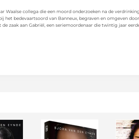
aar Waalse collega die een moord onderzoeken na de verdrinking
bij het bedevaartsoord van Banneux, begraven en omgeven door
t de zaak aan Gabriël, een seriemoordenaar die twintig jaar eerd