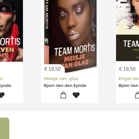
€
19,50
€
19,50
ht
Meisje van glas
Engel de
 Eynde
Bjorn Van den Eynde
Bjorn Van