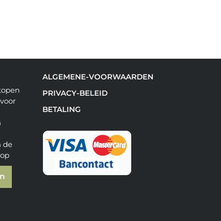
ALGEMENE-VOORWAARDEN
nkopen
PRIVACY-BELEID
 voor
BETALING
n
n de
hop
en