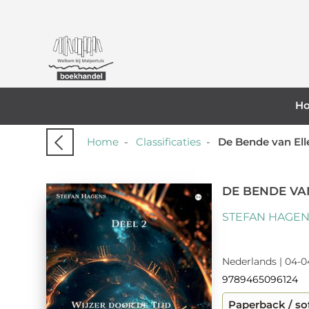
H
Home
-
Classificaties
-
De Bende van El
DE BENDE VA
STEFAN HAGE
Nederlands | 04-0
9789465096124
Paperback / so