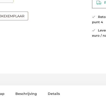
PO
IJKEXEMPLAAR
Retour
punt 4
Leveri
euro / n
lap
Beschrijving
Details