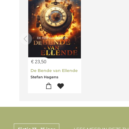
€
23,50
De Bende van Ellende
Stefan Hagens