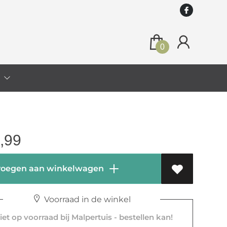
0
o
,99
oegen aan winkelwagen
Voorraad in de winkel
et op voorraad bij Malpertuis - bestellen kan!