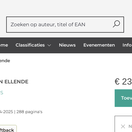
ome
Classificaties
Nieuws
Evenementen
Inf
lende
€
23
N ELLENDE
NS
Toev
4-2025 | 288 pagina's
Ni
ftback