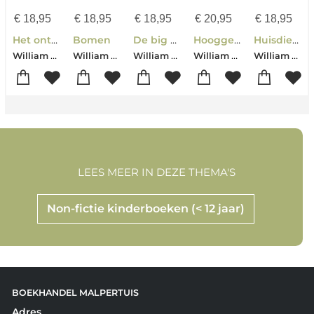
€
18,95
€
18,95
€
18,95
€
20,95
€
18,95
Het ontstaan van de mens
Bomen
De big five
Hooggebergten
Huisdieren
William Van Den Akker
William van den Akker
William Van den Akker
William van den Akker
William Van den Akker
LEES MEER IN DEZE THEMA'S
Non-fictie kinderboeken (< 12 jaar)
BOEKHANDEL MALPERTUIS
Adres