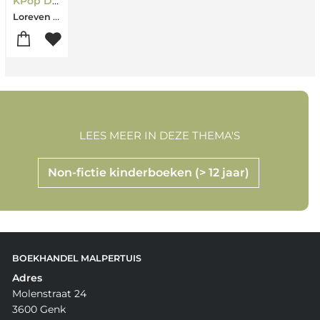
KPop Demon Hunters Activity Book for Kids Ages 6-10
Loreven ferment
LEES MEER IN DEZE THEMA'S
Non-fictie kinderboeken (> 12 jaar)
BOEKHANDEL MALPERTUIS
Adres
Molenstraat 24
3600 Genk