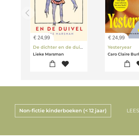
€
24,99
€
24,99
De dichter en de duivel
Yesteryear
Lieke Marsman
Caro Claire Bu
Non-fictie kinderboeken (< 12 jaar)
LEES