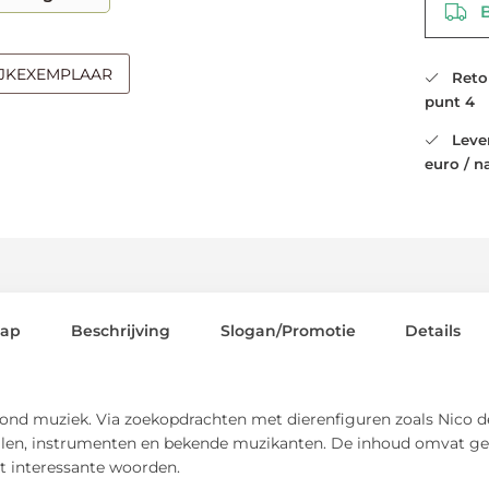
Be
IJKEXEMPLAAR
Retour
punt 4
Leveri
euro / n
lap
Beschrijving
Slogan/Promotie
Details
n rond muziek. Via zoekopdrachten met dierenfiguren zoals Nic
ijlen, instrumenten en bekende muzikanten. De inhoud omvat genr
et interessante woorden.