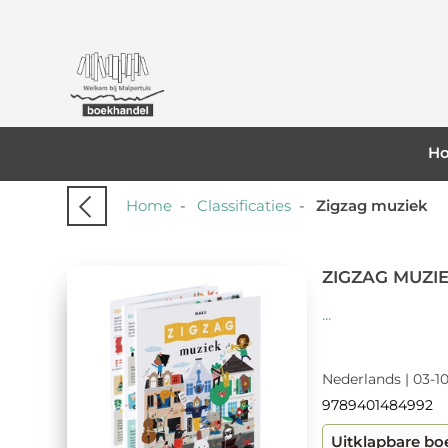
H
Home
-
Classificaties
-
Zigzag muziek
ZIGZAG MUZI
...
Nederlands | 03-10
9789401484992
Uitklapbare boe