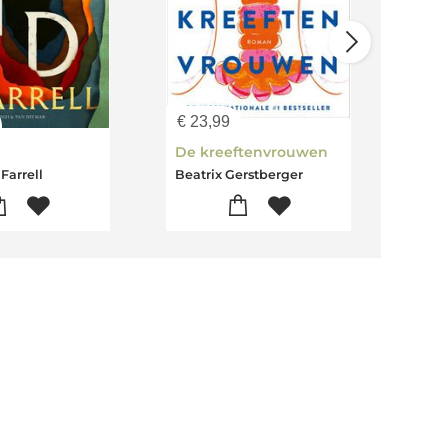
€
23,99
€
22
De kreeftenvrouwen
Yest
Farrell
Beatrix Gerstberger
Caro