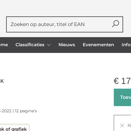
ome
Classificaties
Nieuws
Evenementen
Inf
€
17
EK
Toev
-2022 | 12 pagina's
Ni
k of grafiek