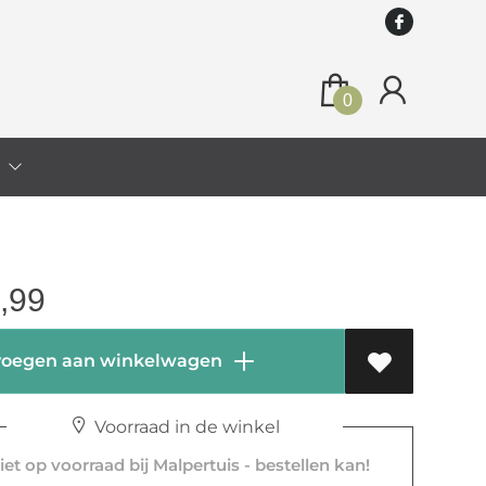
0
o
,99
oegen aan winkelwagen
Voorraad in de winkel
et op voorraad bij Malpertuis - bestellen kan!