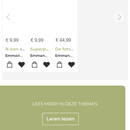
€
9,99
€
9,99
€
44,99
Ik ben een ezel
Superpaard
De fotograaf
Emmanuel Guibert
Emmanuel Guibert
Emmanuel Guibert
LEES MEER IN DEZE THEMA'S
Leren lezen