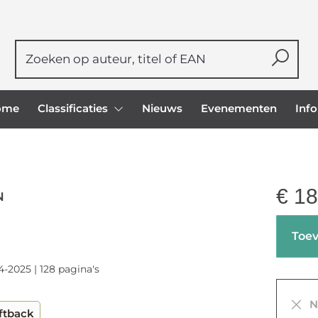
ome
Classificaties
Nieuws
Evenementen
Inf
€
18
N
Toev
4-2025 | 128 pagina's
Ni
ftback