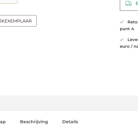
Be
IJKEXEMPLAAR
Retour
punt 4
Leveri
euro / n
lap
Beschrijving
Details