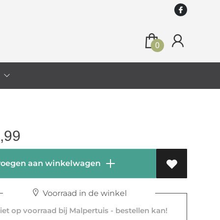
0
o
,99
oegen aan winkelwagen
Voorraad in de winkel
et op voorraad bij Malpertuis - bestellen kan!