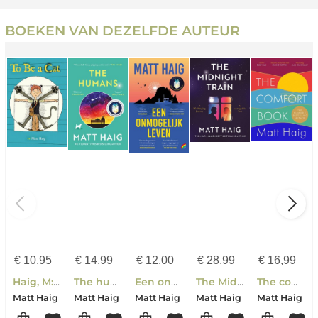
BOEKEN VAN DEZELFDE AUTEUR
€
10,95
€
14,99
€
12,00
€
28,99
€
16,99
Haig, M: To Be a Cat
The humans
Een onmogelijk leven
The Midnight Train
The comfort book
Matt Haig
Matt Haig
Matt Haig
Matt Haig
Matt Haig