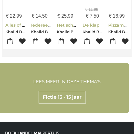
€
11,99
€
22,99
€
14,50
€
25,99
€
7,50
€
16,99
Alles of niets
Iedereen krijgt klappen
Het schnitzelparadijs
De klap
Pizzamaffia
Khalid Boudou
Khalid Boudou
Khalid Boudou
Khalid Boudou
Khalid Boudou
LEES MEER IN DEZE THEMA'S
Fictie 13 - 15 jaar
BOEKHANDEL MALPERTUIS