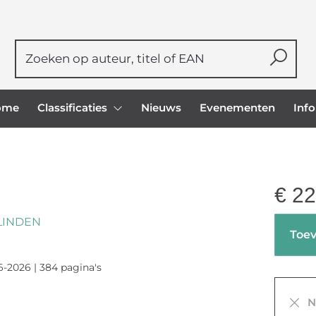
ome
Classificaties
Nieuws
Evenementen
Inf
€
22
 LINDEN
Toev
6-2026 | 384 pagina's
Ni