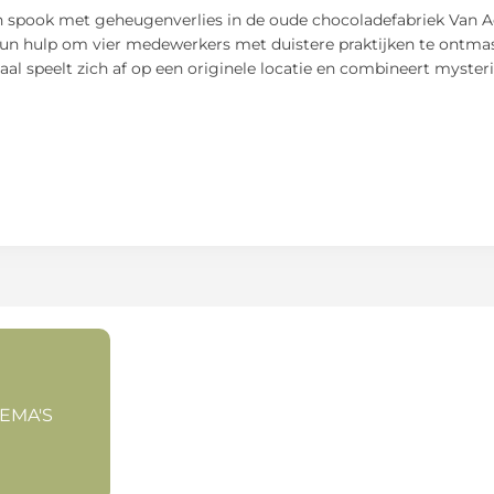
spook met geheugenverlies in de oude chocoladefabriek Van A
n hulp om vier medewerkers met duistere praktijken te ontmaske
haal speelt zich af op een originele locatie en combineert myster
HEMA'S