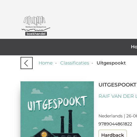
H
Home
-
Classificaties
-
Uitgespookt
UITGESPOOKT
RAIF VAN DER
Nederlands | 26-0
9789044861822
Hardback