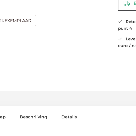
Be
IJKEXEMPLAAR
Retour
punt 4
Leveri
euro / n
lap
Beschrijving
Details