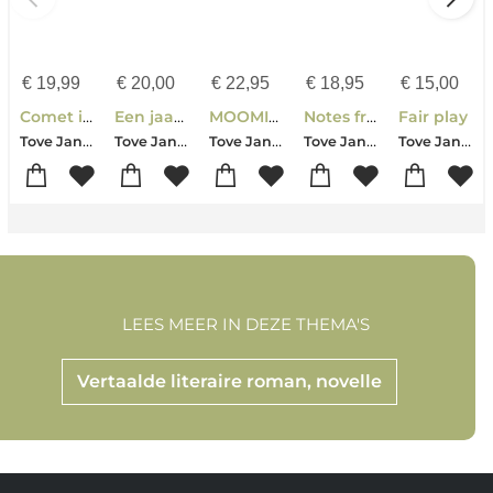
€
19,99
€
20,00
€
22,95
€
18,95
€
15,00
Comet in Moominland
Een jaar in het Moominhuis
MOOMIN ADVENTURES 1
Notes from an Island
Fair play
Tove Jansson
Tove Jansson
Tove Jansson-Lars Jansson
Tove Jansson-Tuulikki Pietila
Tove Jansson
LEES MEER IN DEZE THEMA'S
Vertaalde literaire roman, novelle