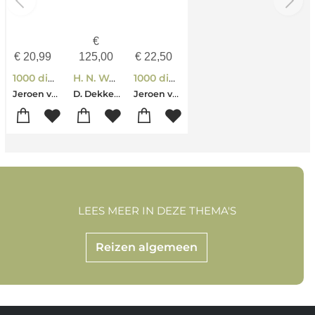
€
€
20,99
125,00
€
22,50
1000 dingen doen in Nederland
H. N. Werkman
1000 dingen doen in Nederland met kinderen
Jeroen van der Spek
D. Dekkers-Arnold de Vries-Jeroen van der Spek
Jeroen van der Spek
LEES MEER IN DEZE THEMA'S
Reizen algemeen