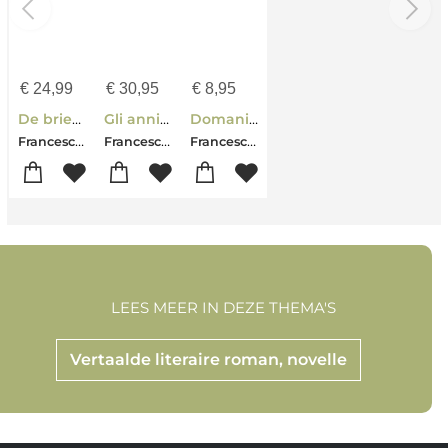
€
24,99
€
30,95
€
8,95
De brievenbezorgster van Puglia
Gli anni in bianco e nero
Domani, domani
Francesca Giannone
Francesca Giannone
Francesca Giannone
LEES MEER IN DEZE THEMA'S
Vertaalde literaire roman, novelle