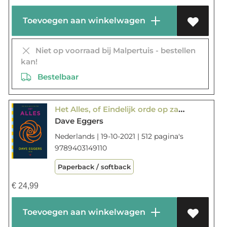
Toevoegen aan winkelwagen
Niet op voorraad bij Malpertuis - bestellen
kan!
Bestelbaar
Het Alles, of Eindelijk orde op zaken, of De laatste dagen der vrije wil, of De wereld gaat aan onbeperkte keuze ten onder
Dave Eggers
Nederlands | 19-10-2021 | 512 pagina's
9789403149110
Paperback / softback
€
24,99
Toevoegen aan winkelwagen