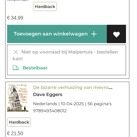
Hardback
€
34,99
Toevoegen aan winkelwagen
Niet op voorraad bij Malpertuis - bestellen
kan!
Bestelbaar
De bizarre verhuizing van mevrouw Millers villa
Dave Eggers
Nederlands | 10-04-2025 | 56 pagina's
9789493408012
Hardback
€
21,50