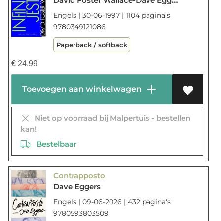
David Foster Wallace-Dave Eggers-Tom Bissell
Engels | 30-06-1997 | 1104 pagina's
9780349121086
Paperback / softback
€
24,99
Toevoegen aan winkelwagen
Niet op voorraad bij Malpertuis - bestellen
kan!
Bestelbaar
Contrapposto
Dave Eggers
Engels | 09-06-2026 | 432 pagina's
9780593803509