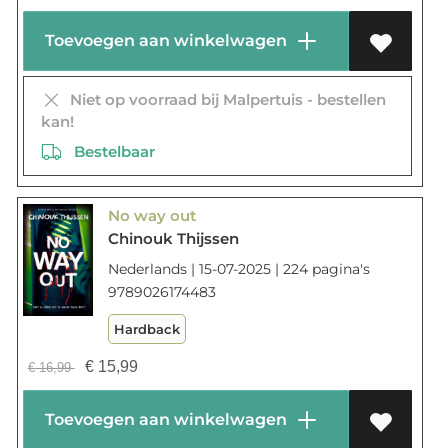
Toevoegen aan winkelwagen
Niet op voorraad bij Malpertuis - bestellen
kan!
Bestelbaar
No way out
Chinouk Thijssen
Nederlands | 15-07-2025 | 224 pagina's
9789026174483
Hardback
€
15,99
€
16,99
Toevoegen aan winkelwagen